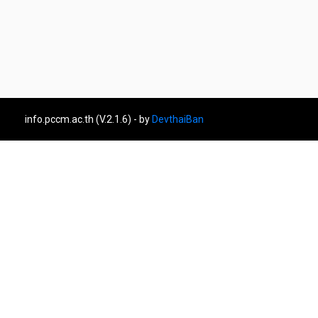
info.pccm.ac.th (V.2.1.6) - by
DevthaiBan